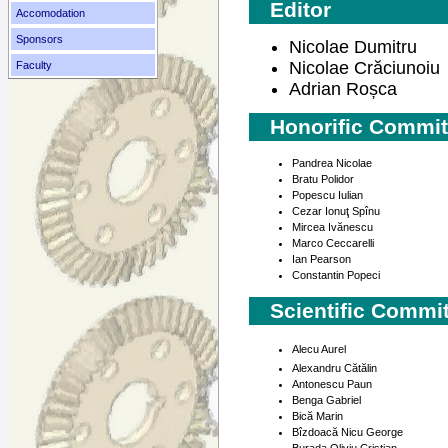
Editor
Accomodation
Sponsors
Nicolae Dumitru
Nicolae Crăciunoiu
Faculty
Adrian Roșca
Honorific Commit
Pandrea Nicolae
Bratu Polidor
Popescu Iulian
Cezar Ionuţ Spînu
Mircea Ivănescu
Marco Ceccarelli
Ian Pearson
Constantin Popeci
Scientific Commi
Alecu Aurel
Alexandru Cătălin
Antonescu Paun
Benga Gabriel
Bică Marin
Bîzdoacă Nicu George
Burada Oliviu Cristian