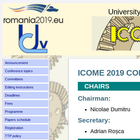
Universit
Announcement
ICOME 2019 C
Conference topics
Committees
CHAIRS
Editing instructions
Deadlines
Chairman:
Fees
Nicolae Dumitru
Programme
Secretary:
Papers schedule
Registration
Adrian Roșca
TTP policy