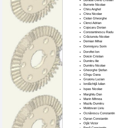
Burnete Nicolae
Chiru Anghel
Chira Nicolae
Ciolan Gheorghe
Clenci Adrian
Cojocaru Dorian
Constantinescu Radu
Crăciunoiu Nicolae
Demian Mihai
Domnişoru Sorin
Doroftei Ion
Doicin Cristian
Dumitru Ilie
Dumitru Nicolae
Gheorghe Ștefan
Gîngu Oana
Gruionu Lucian
Iordăchiţă Iulian
Ispas Nicolae
Marghitu Dan
Marin Mihnea
Mazilu Dumitru
Moldovan Liviu
Ocnărescu Constantin
Opran Constantin
Oţăt Victor
Pană Constantin