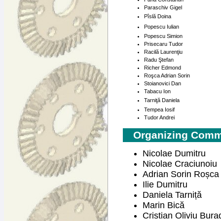
Paraschiv Gigel
Pîslă Doina
Popescu Iulian
Popescu Simion
Prisecaru Tudor
Racilă Laurenţiu
Radu Ştefan
Richer Edmond
Roşca Adrian Sorin
Stoianovici Dan
Tabacu Ion
Tarniţă Daniela
Tempea Iosif
Tudor Andrei
Organizing Comm
Nicolae Dumitru
Nicolae Craciunoiu
Adrian Sorin Roșca
Ilie Dumitru
Daniela Tarniță
Marin Bică
Cristian Oliviu Bura