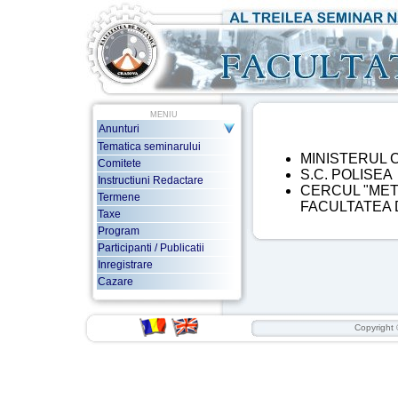
-
MENIU
Anunturi
Tematica seminarului
MINISTERUL C
Comitete
S.C. POLISEA
Instructiuni Redactare
CERCUL "MET
Termene
FACULTATEA 
Taxe
Program
Participanti / Publicatii
Inregistrare
Cazare
Copyright 