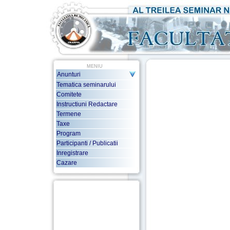
-
MENIU
Anunturi
Tematica seminarului
Comitete
Instructiuni Redactare
Termene
Taxe
Program
Participanti / Publicatii
Inregistrare
Cazare