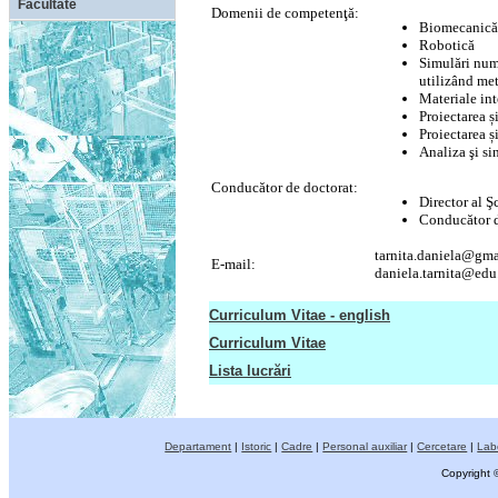
Facultate
Domenii de competenţă:
Biomecanică
Robotică
Simulări num
utilizând me
Materiale int
Proiectarea ș
Proiectarea ș
Analiza şi si
Conducător de doctorat:
Director al Ş
Conducător d
tarnita.daniela@gm
E-mail:
daniela.tarnita@edu
Curriculum Vitae - english
Curriculum Vitae
Lista lucrări
Departament
|
Istoric
|
Cadre
|
Personal auxiliar
|
Cercetare
|
Lab
Copyright 