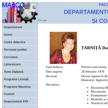
FAC
DEPARTAMENTU
ȘI CO
Departament
Istoric
Cadre didactice
TARNIȚĂ Dan
Personal auxiliar
Cercetare
Laboratoare
Grad didactic
Profesor universitar
Data naşterii
28 februarie 1959
Teme Diplomă
Doctorat
Doctor inginer în Şt
Programe Licență
Domeniul: Inginerie
Discipline:
Programe Masterat
Rezistența M
Mecanisme
Comisii
Fundamente 
Modelări și 
Departament ATII
Statistică te