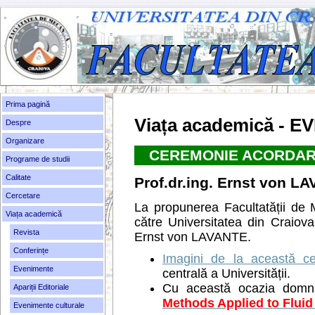
Prima pagină
Viața academică - 
Despre
Organizare
CEREMONIE ACORDAR
Programe de studii
Calitate
Prof.dr.ing. Ernst von L
Cercetare
La propunerea Facultatății de
Viața academică
către Universitatea din Craiov
Revista
Ernst von LAVANTE.
Conferințe
Imagini de la această c
Evenimente
centrală a Universității.
Cu această ocazia domnia
Apariții Editoriale
Methods Applied to Fluid
Evenimente culturale