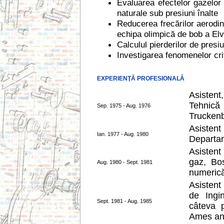
Evaluarea efectelor gazelor 
naturale sub presiuni înalte
Reducerea frecărilor aerodina
echipa olimpică de bob a Elve
Calculul pierderilor de pres
Investigarea fenomenelor cri
EXPERIENŢĂ PROFESIONALĂ
Asistent
Tehnică
Sep. 1975 - Aug. 1976
Truckenb
Asisten
Ian. 1977 - Aug. 1980
Departam
Asistent
gaz, Bo
Aug. 1980 - Sept. 1981
numerică
Asistent
de Ingin
Sept. 1981 - Aug. 1985
câteva 
Ames an