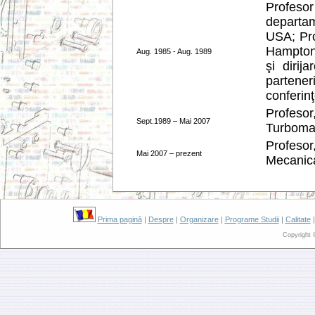
Profes
departa
USA; Pr
Hampton,
Aug. 1985 - Aug. 1989
şi dirij
parteneri
conferinţe
Profesor
Sept.1989 – Mai 2007
Turboma
Profesor
Mai 2007 – prezent
Mecanica
Prima pagină
|
Despre
|
Organizare
|
Programe Studii
|
Calitate
Copyright 