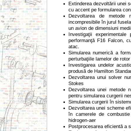
Extinderea dezvoltării unei
cu accent pe formularea consi
Dezvoltarea de metode n
incompresibile în jurul fusela
un avion de dimensiuni medi
Investigaţii experimentale
performanţă F16 Falcon, cu 
atac.
Simularea numerică a formă
perturbaţiile lamelor de rotor
Investigarea undelor acust
produsă de Hamilton Standa
Dezvoltarea unui solver num
Stokes
Dezvoltarea unei metode nu
pentru simularea curgerii ne
Simularea curgerii în siste
Dezvoltarea unei scheme efic
în camerele de combustie
hidrogen-aer
Postprocesarea eficientă a si