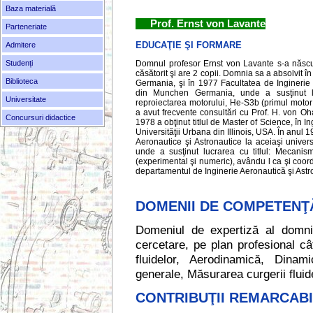
Baza materială
Prof. Ernst von Lavante
Parteneriate
EDUCAŢIE ŞI FORMARE
Admitere
Studenți
Domnul profesor Ernst von Lavante s-a născut
căsătorit şi are 2 copii. Domnia sa a absolvit 
Biblioteca
Germania, şi în 1977 Facultatea de Inginerie 
din Munchen Germania, unde a susţinut luc
Universitate
reproiectarea motorului, He-S3b (primul motor 
a avut frecvente consultări cu Prof. H. von O
Concursuri didactice
1978 a obţinut titlul de Master of Science, în I
Universităţii Urbana din Illinois, USA. În anul 19
Aeronautice şi Astronautice la aceiaşi univers
unde a susţinut lucrarea cu titlul: Mecanismul
(experimental şi numeric), avându l ca şi coord
departamentul de Inginerie Aeronautică şi Astr
DOMENII DE COMPETENŢ
Domeniul de expertiză al domnie
cercetare, pe plan profesional câ
fluidelor, Aerodinamică, Dina
generale, Măsurarea curgerii fluide
CONTRIBUŢII REMARCAB