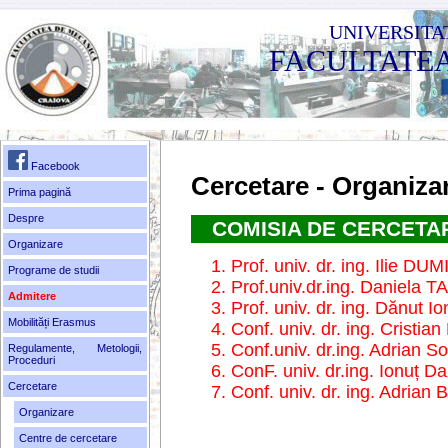
UNIVERSITA
FACULTATE
Facebook
Cercetare - Organiza
Prima pagină
Despre
COMISIA DE CERCETAR
Organizare
Prof. univ. dr. ing. Ilie DU
Programe de studii
Prof.univ.dr.ing. Daniela
Admitere
Prof. univ. dr. ing. Dănut 
Mobilități Erasmus
Conf. univ. dr. ing. Crist
Conf.univ. dr.ing. Adrian
Regulamente, Metologii,
Proceduri
ConF. univ. dr.ing. Ionuț
Cercetare
Conf. univ. dr. ing. Adria
Organizare
Centre de cercetare