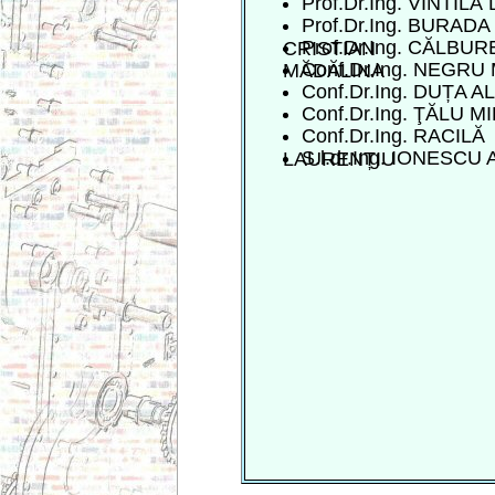
Prof.Dr.Ing. VINTIL
Prof.Dr.Ing. BURADA
Prof.Dr.Ing. CĂLBU
CRISTIAN
Conf.Dr.Ing. NEGRU 
MĂDĂLINA
Conf.Dr.Ing. DUȚA A
Conf.Dr.Ing. ŢĂLU M
Conf.Dr.Ing. RACILĂ
S.l.dr.Ing. IONESCU
LAURENȚIU