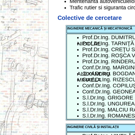
Mentenanta autovehiculelo
Trafic rutier si siguranta cir
Colective de cercetare
INGINERIE MECANICĂ ȘI MECATRONICĂ
Prof.Dr.Ing. DUMITR
Prof.Dr.Ing. TARNIŢ
NICOLAE
Prof.Dr.Ing. CREŢU
Prof.Dr.Ing. ROŞCA
Prof.Dr.Ing. RINDER
Conf.Dr.Ing. MARGI
Conf.Dr.Ing. BOGDA
ALEXANDRU
Conf.Dr.Ing. RIZESC
MIHAELA
Conf.Dr.Ing. COPIL
Conf.Dr.Ing. GEONE
S.l.Dr.Ing. GRIGOR
S.l.Dr.Ing. UNGURE
S.l.Dr.Ing. MALCIU 
S.l.Dr.Ing. ROMANE
INGINERIE CIVILĂ ȘI INSTALAȚII