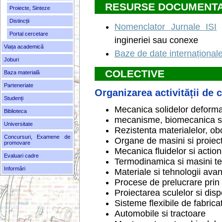
RESURSE DOCUMENT
Proiecte, Sinteze
Distincții
Nomenclator Jurnale ISI
c
Portal cercetare
ingineriei sau conexe
Viața academică
Baze de date internațional
Joburi
COLECTIVE
Baza materială
Parteneriate
Organizarea activității de 
Studenți
Mecanica solidelor deformab
Biblioteca
mecanisme, biomecanica si
Universitate
Rezistenta materialelor, ob
Concursuri, Examene de
Organe de masini si proiect
promovare
Mecanica fluidelor si actio
Evaluari cadre
Termodinamica si masini t
Informări
Materiale si tehnologii ava
Procese de prelucrare prin
Proiectarea sculelor si disp
Sisteme flexibile de fabrica
Automobile si tractoare