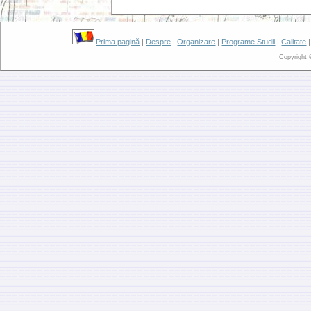
Prima pagină
|
Despre
|
Organizare
|
Programe Studii
|
Calitate
Copyright 