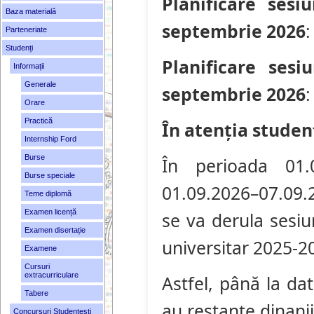
Planificare sesi
Baza materială
septembrie 2026
Parteneriate
Studenți
Planificare sesi
Informații
Generale
septembrie 2026
Orare
Practică
În atenția studen
Internship Ford
Burse
În perioada 01.0
Burse speciale
01.09.2026–07.09.2
Teme diplomă
Examen licență
se va derula sesi
Examen disertație
universitar 2025-2
Examene
Cursuri
extracurriculare
Astfel, până la da
Tabere
au restanțe dinanii
Concursuri Studenţești