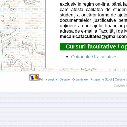
exclusiv în regim on-line, până la
care atestă calitatea de stude
studenţi a oricăror forme de ajuto
documentelelor justificative pent
obţinere a unui ajutor financiar 
adresa de e-mail a Facultăţii de 
mecanicafacultatea@gmail.co
Cursuri facultative / o
Optionale / Facultative
Prima pagină
|
Despre
|
Organizare
|
Programe Studii
|
Calitate
Copyright 