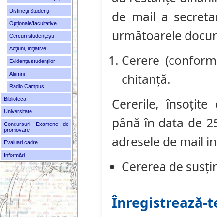
Distincţii Studenţi
de mail a secretar
Opționale/facultative
următoarele docu
Cercuri studențești
Acţiuni, iniţiative
Cerere (conform
Evidența studenților
Alumni
chitanță.
Radio Campus
Cererile, însoțit
Biblioteca
Universitate
până în data de 2
Concursuri, Examene de
promovare
adresele de mail in
Evaluari cadre
Informări
Cererea de susț
Înregistreaz