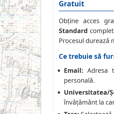
Gratuit
Obține acces gra
Standard
completâ
Procesul durează m
Ce trebuie să fur
Email:
Adresa ta
personală.
Universitatea/Ș
învățământ la care