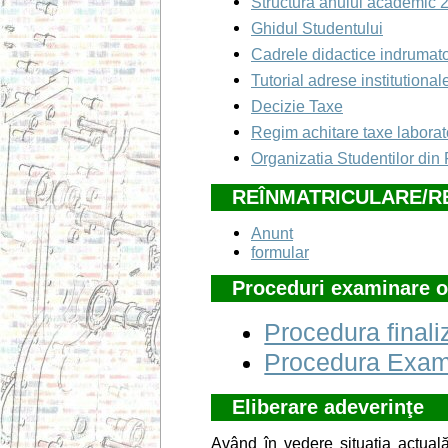
Structura anului academic
Ghidul Studentului
Cadrele didactice indrumat
Tutorial adrese institutional
Decizie Taxe
Regim achitare taxe laborat
Organizatia Studentilor din
REÎNMATRICULARE/R
Anunt
formular
Proceduri examinare o
Procedura finali
Procedura Exami
Eliberare adeverinţe
Având în vedere situaţia actuală,