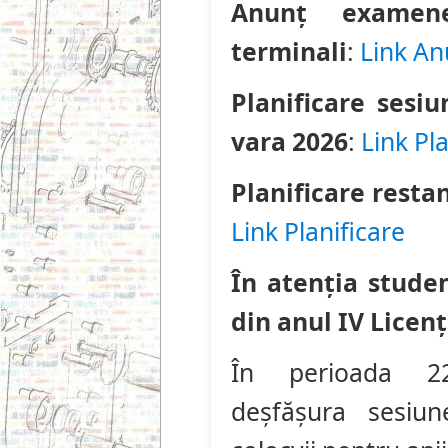
Anunț examene
terminali
:
Link An
Planificare sesiu
vara 2026
:
Link Pla
Planificare resta
Link Planificare
În atenția studen
din anul IV Licenț
În perioada 22
deșfășura sesiu