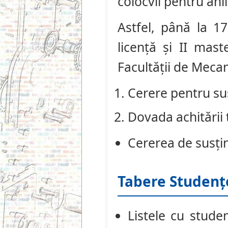
colocvii pentru anii
Astfel, până la 17
licență și II mast
Facultății de Mec
Cerere pentru s
Dovada achitării
Cererea de susț
Tabere Studenț
Listele cu studen