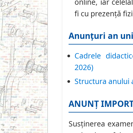
online, iar cele
fi cu prezență fiz
Anunțuri an uni
Cadrele didacti
2026)
Structura anului
ANUNȚ IMPORT
Susținerea examene