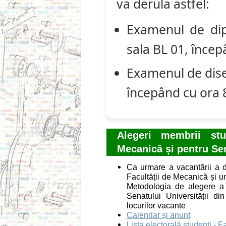
va derula astfel:
Examenul de dip
sala BL 01, încep
Examenul de dise
începând cu ora 
Alegeri membrii stu
Mecanică și pentru Sen
Ca urmare a vacantării a d
Facultății de Mecanică și un
Metodologia de alegere a C
Senatului Universității d
locurilor vacante
Calendar și anunț
Lista electorală studenți -