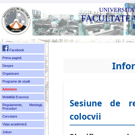
UNIVERSITA
FACULTATE
Facebook
Prima pagină
Info
Despre
Organizare
Programe de studii
Admitere
Mobilități Erasmus
Sesiune de r
Regulamente, Metologii,
Proceduri
colocvii
Cercetare
Viața academică
Joburi