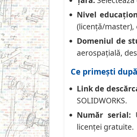
Țara:
Selectează d
Nivel educațion
(licență/master), 
Domeniul de st
aerospațială, desi
Ce primești după
Link de descărc
SOLIDWORKS.
Număr serial:
U
licenței gratuite.