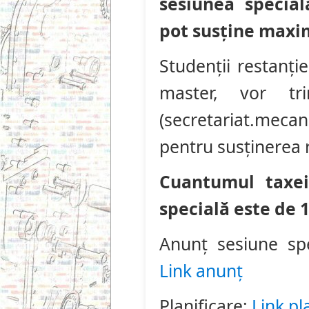
sesiunea special
pot susține maxi
Studenții restanție
master, vor t
(secretariat.meca
pentru susținerea r
Cuantumul taxe
specială este de 
Anunț sesiune spe
Link anunț
Planificare:
Link pl