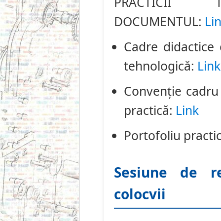
PRACTICII T
DOCUMENTUL:
Li
Cadre didactice
tehnologică:
Link
Convenţie cadru 
practică:
Link
Portofoliu practi
Sesiune de r
colocvii