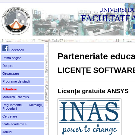
UNIVERSITA
FACULTATE
Facebook
Parteneriate educa
Prima pagină
Despre
LICENȚE SOFTWAR
Organizare
Programe de studii
Admitere
Licențe gratuite ANSYS
Mobilități Erasmus
Regulamente, Metologii,
Proceduri
Cercetare
Viața academică
Joburi