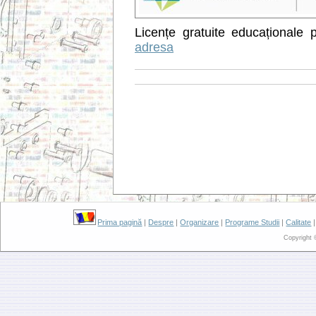
Licențe gratuite educaționale
adresa
Prima pagină
|
Despre
|
Organizare
|
Programe Studii
|
Calitate
Copyright 