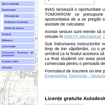
Baza materială
INAS lansează o oportunitate 
Parteneriate
TOMORROW ce presupune do
Educaţionale
oportunitatea de a se pregăti s
Amfiteatrul studenției
asistate de calculator.
Mediul de afaceri
Aceste sesiuni sunt menite să o
Studenți
virtuale în
ANSYS Mechanical, CF
Biblioteca
Sub îndrumarea instructorilor no
Universitate
timp de trei săptămâni, cu o 
Concursuri, Examene de
urmând ca la finalul acestora să
promovare
La final studentii vor avea posi
Evaluari cadre
comerciala pentru o perioada de
Informări
Formularul de inscriere on-line p
Engineering Tomorrow - Sesiun
Licențe gratuite Autodes