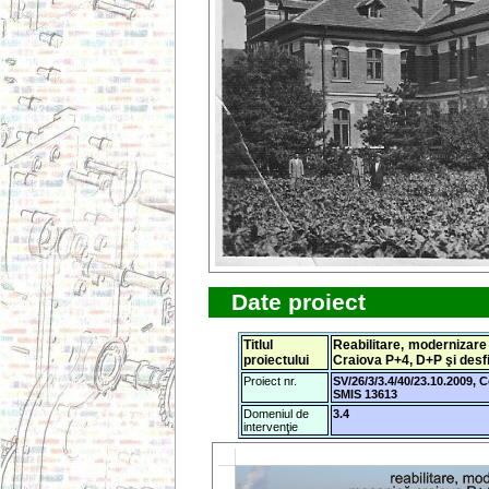
Date proiect
Titlul
Reabilitare, modernizare
proiectului
Craiova P+4, D+P şi desf
Proiect nr.
SV/26/3/3.4/40/23.10.2009, 
SMIS 13613
Domeniul de
3.4
intervenţie