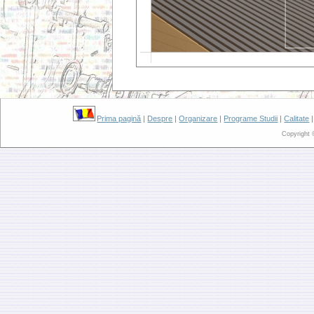
Prima pagină
|
Despre
|
Organizare
|
Programe Studii
|
Calitate
Copyright 