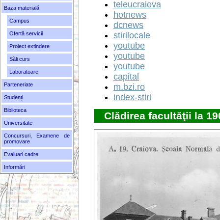
teleucraiova
Baza materială
hotnews
Campus
dcnews
Ofertă servicii
stirilocale
youtube
Proiect extindere
youtube
Săli curs
youtube
Laboratoare
capital
Parteneriate
m.bzi.ro
index-stiri
Studenți
Biblioteca
Clădirea facultăţii la 
Universitate
Concursuri, Examene de
promovare
Evaluari cadre
Informări