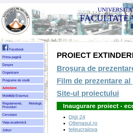
UNIVERSITA
FACULTATE
Facebook
PROIECT EXTINDER
Prima pagină
Despre
Broşura de prezentare
Organizare
Film de prezentare al 
Programe de studii
Admitere
Site-ul proiectului
Mobilități Erasmus
Regulamente, Metologii,
Inaugurare proiect - e
Proceduri
Cercetare
Digi 24
Oltenasul.ro
Viața academică
teleucraiova
Joburi