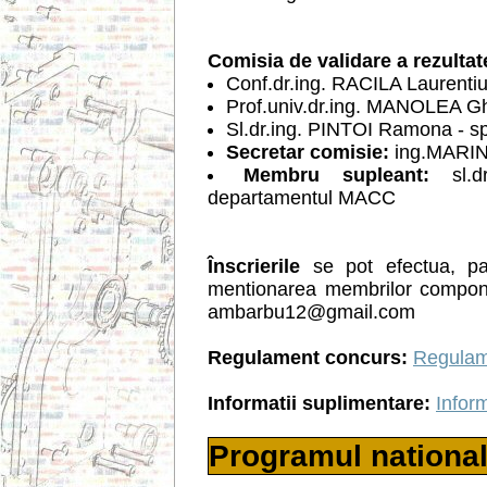
Comisia de validare a rezultat
Conf.dr.ing. RACILA Laurenti
Prof.univ.dr.ing. MANOLEA Ghe
Sl.dr.ing. PINTOI Ramona - sp
Secretar comisie:
ing.MARI
Membru supleant:
sl.dr
departamentul MACC
Înscrierile
se pot efectua, pa
mentionarea membrilor compone
ambarbu12@gmail.com
Regulament concurs:
Regulam
Informatii suplimentare:
Infor
Programul nationa