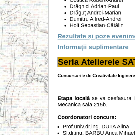
Costică Robert-Andrei
Drăghici Adrian-Paul
Drăguț Andrei-Marian
Dumitru Alfred-Andrei
Holt Sebastian-Cătălin
Rezultate și poze evenim
Informații suplimentare
Seria Atelierele SA
Concursurile de Creativitate Ingi
Etapa locală
se va desfasura i
Mecanica sala 215b.
Coordonatori concurs:
Prof.univ.dr.ing. DUTA Alina
Sl.dr.ing. BARBU Anca Mihae