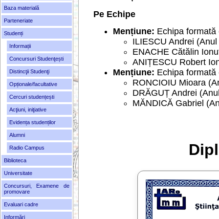
Baza materială
Pe Echipe
Parteneriate
Mențiune:
Echipa formată 
Studenți
ILIESCU Andrei (Anul 
Informații
ENACHE Cătălin Ionuț 
Concursuri Studenţești
ANIȚESCU Robert Ionu
Mențiune:
Echipa formată 
Distincţii Studenţi
RONCIOIU Mioara (An
Opționale/facultative
DRĂGUȚ Andrei (Anul 
Cercuri studențești
MĂNDICĂ Gabriel (Anu
Acţiuni, iniţiative
Evidența studenților
Alumni
Dip
Radio Campus
Biblioteca
Universitate
Concursuri, Examene de
promovare
Evaluari cadre
Informări