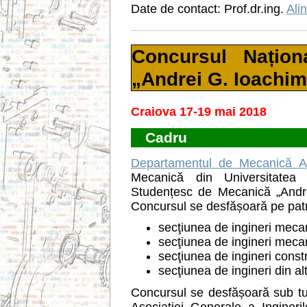
Date de contact: Prof.dr.ing.
Ali
Concursul Națio
„Andrei G. Ioachi
Craiova 17-19 mai 2018
Cadru
Departamentul de Mecanică Apl
Mecanică din Universitatea
Studențesc de Mecanică „Andr
Concursul se desfășoară pe patr
secţiunea de ingineri mecan
secţiunea de ingineri mecan
secţiunea de ingineri constr
secţiunea de ingineri din alt
Concursul se desfășoară sub tute
Asociației Generale a Inginer