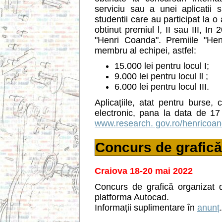
serviciu sau a unei aplicatii sp
studentii care au participat la o
obtinut premiul l, II sau III, In
"Henri Coanda". Premiile "Hen
membru al echipei, astfel:
15.000 lei pentru locul I;
9.000 lei pentru locul ll ;
6.000 lei pentru locul III.
Aplicațiile, atat pentru burse,
electronic, pana la data de 17 
www.research. gov.ro/henricoa
Concurs de grafică
Craiova 18-20 mai 2022
Concurs de grafică organizat 
platforma Autocad.
Informații suplimentare în
anunț
.