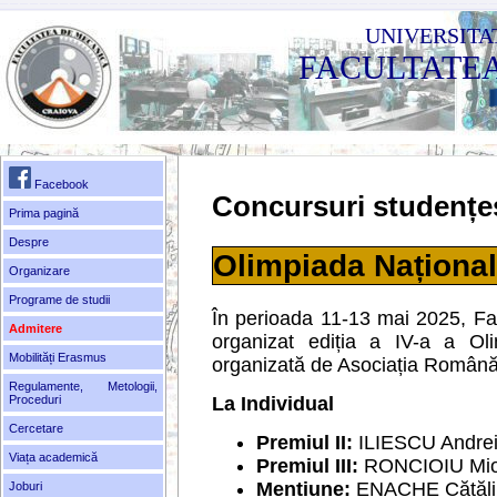
UNIVERSITA
FACULTATE
Facebook
Concursuri studențe
Prima pagină
Despre
Olimpiada Național
Organizare
Programe de studii
În perioada 11-13 mai 2025, Fac
Admitere
organizat ediția a IV-a a O
Mobilități Erasmus
organizată de Asociația Română
Regulamente, Metologii,
Proceduri
La Individual
Cercetare
Premiul II:
ILIESCU Andrei 
Viața academică
Premiul III:
RONCIOIU Mioa
Mențiune:
ENACHE Cătălin 
Joburi