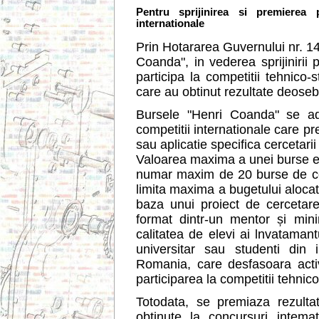
Pentru sprijinirea si premierea par
internationale
Prin Hotararea Guvernului nr. 1
Coanda", in vederea sprijinirii p
participa la competitii tehnico-s
care au obtinut rezultate deoseb
Bursele "Henri Coanda" se adr
competitii internationale care pr
sau aplicatie specifica cercetarii 
Valoarea maxima a unei burse es
numar maxim de 20 burse de cerc
limita maxima a bugetului aloca
baza unui proiect de cercetare
format dintr-un mentor și mi
calitatea de elevi ai lnvatamant
universitar sau studenti din i
Romania, care desfasoara activ
participarea la competitii tehnico 
Totodata, se premiaza rezultat
obtinute la concursuri intema