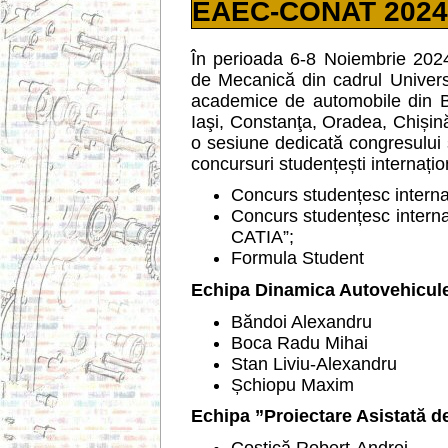
EAEC-CONAT 2024
În perioada 6-8 Noiembrie 2024 
de Mecanică din cadrul Universită
academice de automobile din Br
Iaşi, Constanţa, Oradea, Chișinău 
o sesiune dedicată congresului st
concursuri studențești internațio
Concurs studențesc interna
Concurs studențesc internaț
CATIA”;
Formula Student
Echipa Dinamica Autovehicule
Băndoi Alexandru
Boca Radu Mihai
Stan Liviu-Alexandru
Șchiopu Maxim
Echipa ”Proiectare Asistată d