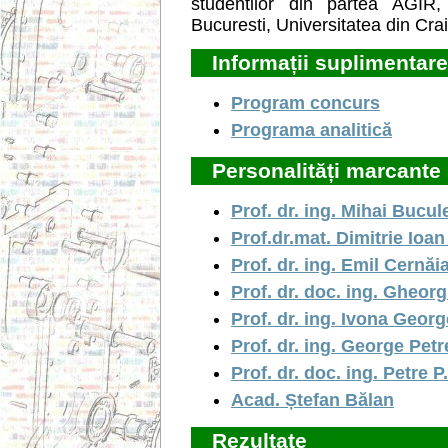
studentilor din partea AGIR
Bucuresti, Universitatea din Craio
Informații suplimentar
Program concurs
Programa analitică
Personalități marcante
Prof. dr. ing. Mihai Bucul
Prof.dr.mat. Dimitrie Io
Prof. dr. ing. Emil Cernăi
Prof. dr. doc. ing. Gheor
Prof. dr. ing. Ivona Geor
Prof. dr. ing. George Pet
Prof. dr. doc. ing. Petre 
Acad. Ștefan Bălan
Rezultate