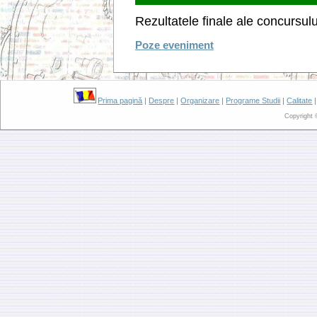
Rezultatele finale ale concursul
Poze eveniment
Prima pagină
|
Despre
|
Organizare
|
Programe Studii
|
Calitate
Copyright 