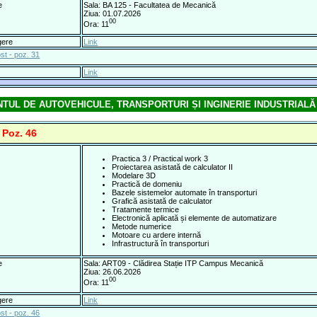
e
Sala: BA 125 - Facultatea de Mecanică
Ziua: 01.07.2026
00
Ora: 11
gere
Link
st - poz. 31
Link
TUL DE AUTOVEHICULE, TRANSPORTURI ȘI INGINERIE INDUSTRIALĂ
 Poz. 46
Practica 3 / Practical work 3
Proiectarea asistată de calculator II
Modelare 3D
Practică de domeniu
Bazele sistemelor automate în transporturi
Grafică asistată de calculator
Tratamente termice
Electronică aplicată și elemente de automatizare
Metode numerice
Motoare cu ardere internă
Infrastructură în transporturi
e
Sala: ART09 - Clădirea Stație ITP Campus Mecanică
Ziua: 26.06.2026
00
Ora: 11
gere
Link
st - poz. 46