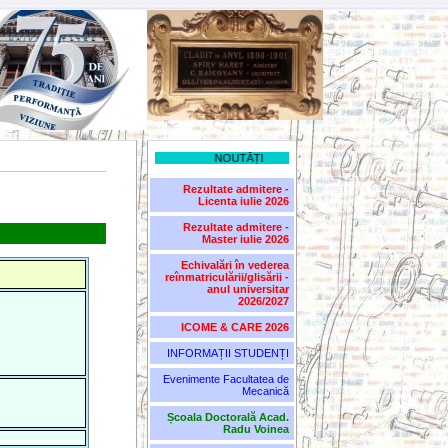
NOUTĂȚI
Rezultate admitere -
Licenta iulie 2026
Rezultate admitere -
Master iulie 2026
Echivalări în vederea
reînmatriculării/glisării -
anul universitar
2026/2027
ICOME & CARE 2026
INFORMAȚII STUDENȚI
Evenimente Facultatea de
Mecanică
Școala Doctorală Acad.
Radu Voinea