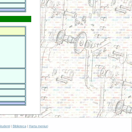
tudenti
|
Biblioteca
|
Harta meniuri