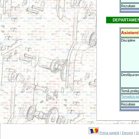
Rezultate
DEPARTAMEN
Asistent
Discipline
Desfășurar
Temă prele
Tematica po
Rezultate
Prima pagină
|
Despre
|
O