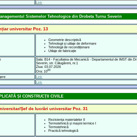
Link
 Managementul Sistemelor Tehnologice din Drobeta Turnu Severin
țiar universitar Poz. 13
Geometrie descriptivă
Tehnologii și utilaje de deformare
Tehnologii de recondiționare
Utilaje de fabricație
e
Sala: B14 - Facultatea de Mecanică - Departamentul de IMST din D
Severin, str. Călugăreni, nr.1
Ziua: 03.07.2026
00
Ora: 10
gere
Link
Link
LICATĂ ȘI CONSTRUCȚII CIVILE
niversitar/Șef de lucrări universitar Poz. 31
Rezistența materialelor II
Termotehnică și mașini termice I
Termotehnică
Practică tehnologică