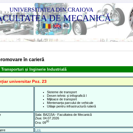
UNIVERSITATEA DIN CRAIOVA
ACULTATEA DE MECANICĂ
romovare în carieră
 Transporturi și Inginerie Industrială
țiar universitar Poz. 23
Sisteme de transport
Desen tehnic și infografică I
Mijloace de transport
Mentenanța parcului de vehicule
Utilaje pentru infrastructură rutieră
e
Sala: BA215A - Facultatea de Mecanică
Ziua: 04.07.2026
00
Ora: 09
gere
Link