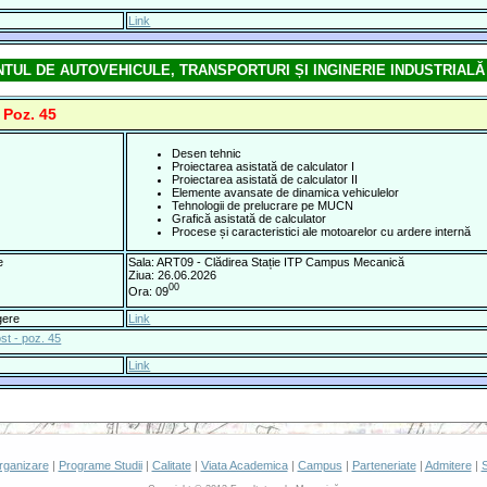
Link
TUL DE AUTOVEHICULE, TRANSPORTURI ȘI INGINERIE INDUSTRIALĂ
 Poz. 45
Desen tehnic
Proiectarea asistată de calculator I
Proiectarea asistată de calculator II
Elemente avansate de dinamica vehiculelor
Tehnologii de prelucrare pe MUCN
Grafică asistată de calculator
Procese și caracteristici ale motoarelor cu ardere internă
e
Sala: ART09 - Clădirea Stație ITP Campus Mecanică
Ziua: 26.06.2026
00
Ora: 09
gere
Link
st - poz. 45
Link
rganizare
|
Programe Studii
|
Calitate
|
Viata Academica
|
Campus
|
Parteneriate
|
Admitere
|
S