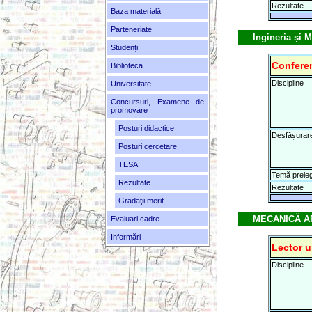
Rezultate
Baza materială
Parteneriate
Ingineria și
Studenți
Conferen
Biblioteca
Discipline
Universitate
Concursuri, Examene de
promovare
Posturi didactice
Desfășurar
Posturi cercetare
TESA
Temă prele
Rezultate
Rezultate
Gradaţii merit
MECANICĂ AP
Evaluari cadre
Informări
Lector u
Discipline