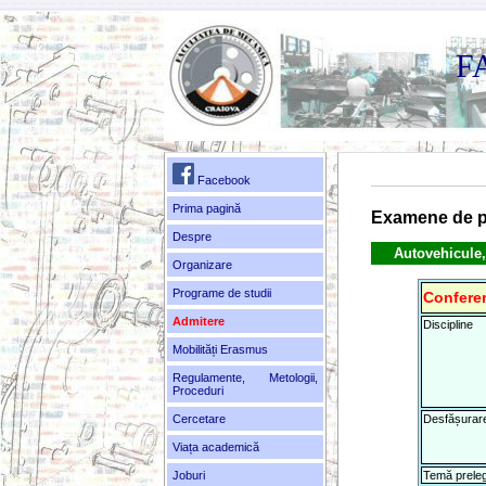
F
Facebook
Prima pagină
Examene de p
Despre
Autovehicule,
Organizare
Programe de studii
Conferen
Admitere
Discipline
Mobilități Erasmus
Regulamente, Metologii,
Proceduri
Cercetare
Desfășurar
Viața academică
Joburi
Temă prele