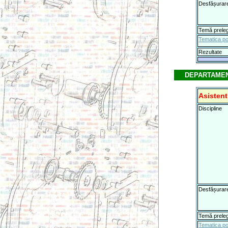
Desfășurar
Temă prele
Tematica po
Rezultate
DEPARTAMEN
Asistent
Discipline
Desfășurar
Temă prele
Tematica po