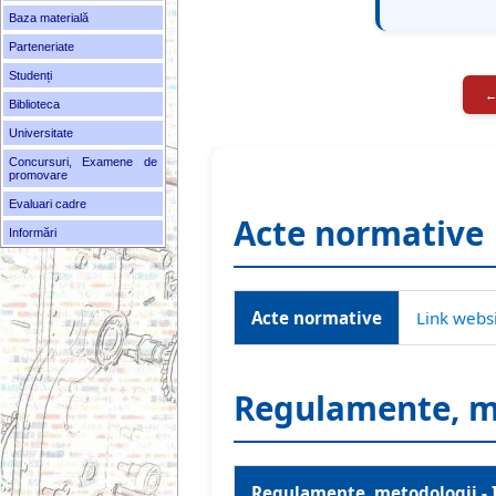
Baza materială
Parteneriate
Studenți
←
Biblioteca
Universitate
Concursuri, Examene de
promovare
Evaluari cadre
Acte normative
Informări
Acte normative
Link webs
Regulamente, m
Regulamente, metodologii -