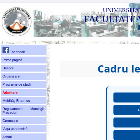
UNIVERSITA
FACULTATE
Facebook
Prima pagină
Cadru l
Despre
Organizare
Programe de studii
Admitere
Mobilități Erasmus
Regulamente, Metologii,
R
Proceduri
Cercetare
Viața academică
Joburi