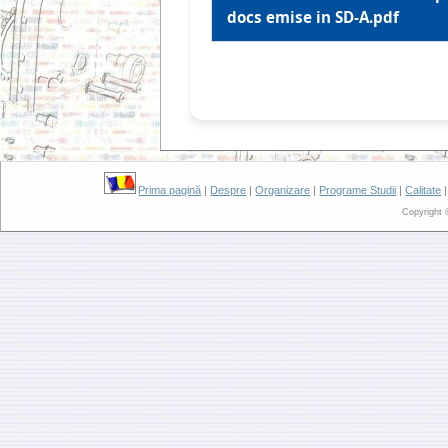
docs emise in SD-A.pdf
Prima pagină
|
Despre
|
Organizare
|
Programe Studii
|
Calitate
Copyright 