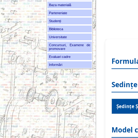
Baza materială
Parteneriate
Studenți
Biblioteca
Universitate
Concursuri, Examene de
promovare
Evaluari cadre
Formul
Informări
Sedințe
Ședințe 
Model c