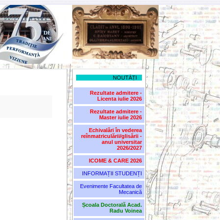
NOUTĂȚI
Rezultate admitere -
Licenta iulie 2026
Rezultate admitere -
Master iulie 2026
Echivalări în vederea
reînmatriculării/glisării -
anul universitar
2026/2027
ICOME & CARE 2026
INFORMAȚII STUDENȚI
Evenimente Facultatea de
Mecanică
Școala Doctorală Acad.
Radu Voinea