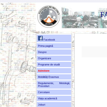
F
Facebook
Prima pagină
Despre
Organizare
Programe de studii
Admitere
Mobilități Erasmus
Regulamente, Metologii,
Proceduri
Cercetare
Viața academică
Joburi