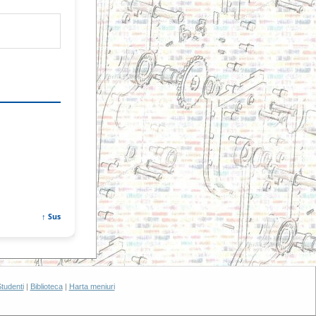
↑ Sus
tudenti
|
Biblioteca
|
Harta meniuri