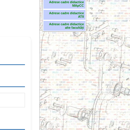
Adrese cadre didactice
MApCC
Adrese cadre didactice
ATII
Adrese cadre didactice
alte facultăți