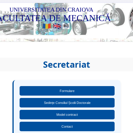
UNIVERSITATEA DIN CRAIOVA
ACULTATEA DE MECANICĂ
Secretariat
Formulare
Sedințe Consiliul Școlii Doctorale
Model contract
Contact