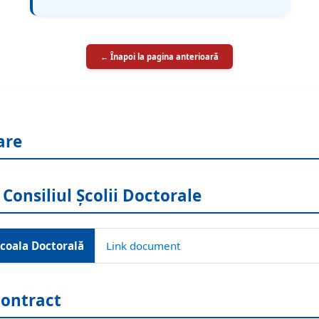
← Înapoi la pagina anterioară
are
 Consiliul Școlii Doctorale
Școala Doctorală
Link document
ontract