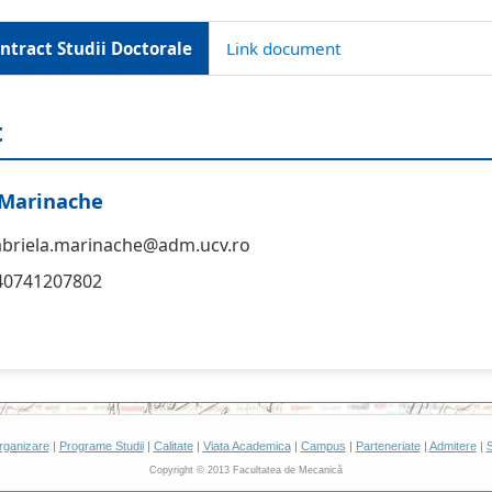
ntract Studii Doctorale
Link document
t
 Marinache
abriela.marinache@adm.ucv.ro
+40741207802
rganizare
|
Programe Studii
|
Calitate
|
Viata Academica
|
Campus
|
Parteneriate
|
Admitere
|
S
Copyright © 2013 Facultatea de Mecanică