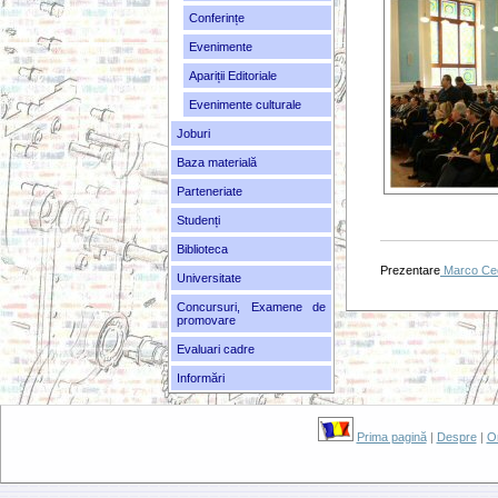
Conferințe
Evenimente
Apariții Editoriale
Evenimente culturale
Joburi
Baza materială
Parteneriate
Studenți
Biblioteca
Prezentare
Marco Cec
Universitate
Concursuri, Examene de
promovare
Evaluari cadre
Informări
Prima pagină
|
Despre
|
O