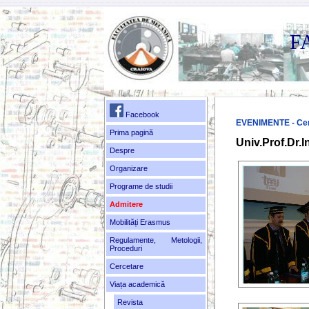
F
Facebook
EVENIMENTE - Cer
Prima pagină
Univ.Prof.Dr
Despre
Organizare
Programe de studii
Admitere
Mobilități Erasmus
Regulamente, Metologii,
Proceduri
Cercetare
Viața academică
Revista