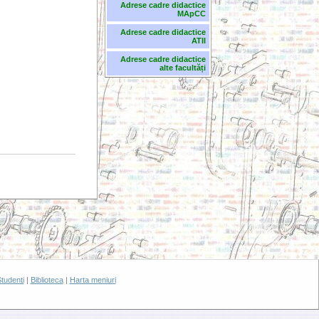
Adrese cadre didactice
MApCC
Adrese cadre didactice
ATII
Adrese cadre didactice
alte facultăți
tudenti
|
Biblioteca
|
Harta meniuri