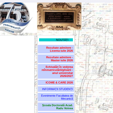
NOUTĂȚI
Rezultate admitere -
Licenta iulie 2026
Rezultate admitere -
Master iulie 2026
Echivalări în vederea
reînmatriculării/glisării -
anul universitar
2026/2027
ICOME & CARE 2026
INFORMAȚII STUDENȚI
Evenimente Facultatea de
Mecanică
Școala Doctorală Acad.
Radu Voinea