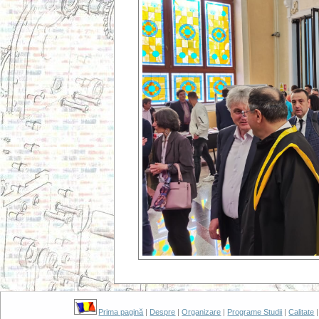
Prima pagină
|
Despre
|
Organizare
|
Programe Studii
|
Calitate