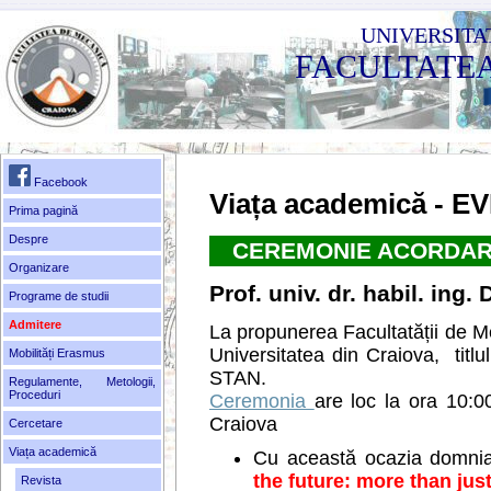
UNIVERSITA
FACULTATE
Facebook
Viața academică - 
Prima pagină
Despre
CEREMONIE ACORDAR
Organizare
Prof. univ. dr. habil. ing
Programe de studii
Admitere
La propunerea Facultatății de M
Universitatea din Craiova, titl
Mobilități Erasmus
STAN.
Regulamente, Metologii,
Proceduri
Ceremonia
are loc la ora 10:00
Craiova
Cercetare
Viața academică
Cu această ocazia domnia 
the future: more than just
Revista