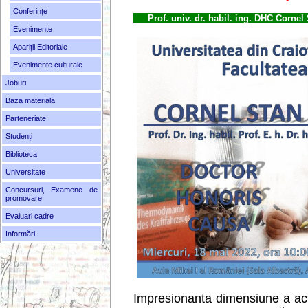
Conferințe
Prof. univ. dr. habil. ing. DHC Corne
Evenimente
Apariții Editoriale
Evenimente culturale
Joburi
Baza materială
Parteneriate
Studenți
Biblioteca
Universitate
Concursuri, Examene de
promovare
Evaluari cadre
Informări
Impresionanta dimensiune a activ