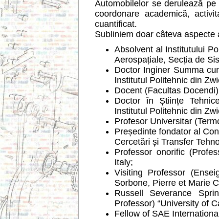
Automobilelor se derulează pe mul
coordonare academică, activi
cuantificat.
Subliniem doar câteva aspecte al
Absolvent al Institutului P
Aerospațiale, Secția de Si
Doctor Inginer Summa cum 
Institutul Politehnic din Z
Docent (Facultas Docendi) l
Doctor în Științe Tehnic
Institutul Politehnic din Zw
Profesor Universitar (Term
Președinte fondator al Consi
Cercetări și Transfer Tehn
Professor onorific (Profes
Italy;
Visiting Professor (Ensei
Sorbone, Pierre et Marie C
Russell Severance Sprin
Professor) “University of C
Fellow of SAE Internationa